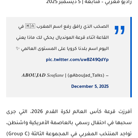
راديو مغربي – متابعة | 5 ديسمبر 2025
الصخب الذي رافق رفع اسم المغرب 🇲🇦 في
القاعة اثناء قرعة المونديال يحكي لك ماذا يعني
اليوم اسم بلدنا كرويا على المستوى العالمي ✨️
pic.twitter.com/uwBZ49QdYp
— 𝑨𝑩𝑶𝑼𝑱𝑨𝑫 𝑆𝑜𝑢𝑓𝑖𝑎𝑛𝑒 | (@AbouJad_Talks)
December 5, 2025
أفرزت قرعة كأس العالم لكرة القدم 2026، التي جرى
سحبها في احتفال رسمي بالعاصمة الأمريكية واشنطن،
تواجد المنتخب المغربي في
المجموعة الثالثة (Group C)