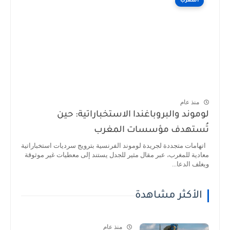
المغرب
منذ عام
لوموند والبروباغندا الاستخباراتية: حين
تُستهدف مؤسسات المغرب
اتهامات متجددة لجريدة لوموند الفرنسية بترويج سرديات استخباراتية
معادية للمغرب، عبر مقال مثير للجدل يستند إلى معطيات غير موثوقة
ويغلف الدعا...
الأكثر مشاهدة
منذ عام