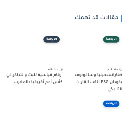
مقالات قد تهمك
الرياضة
الرياضة
منذ عام
منذ عام
كفاراتسخيليا وسافونوف
أرقام قياسية للبث والتذاكر في
يقودان PSG للقب القارات
كأس أمم أفريقيا بالمغرب
التاريخي
الرياضة