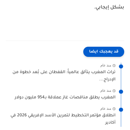
بشكل إيجابي.
قد يعجبك ايضا
منذ عام
تراث المغرب يتألق عالمياً: القفطان على بُعد خطوة من
الإدراج...
منذ عام
المغرب يطلق مناقصات غاز عملاقة بـ954 مليون دولار
منذ عام
انطلاق مؤتمر التخطيط لتمرين الأسد الإفريقي 2026 في
أكادير