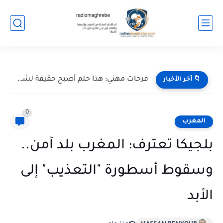
فرحات مهني: هذا حلم أصبح حقيقة لشعب القبائل بأكمله
📁 آخر الأخبار
0
المغرب
بلجيكا تعترف: المغرب بلد آمن..
وسقوط أسطورة "التعذيب" إلى
الأبد