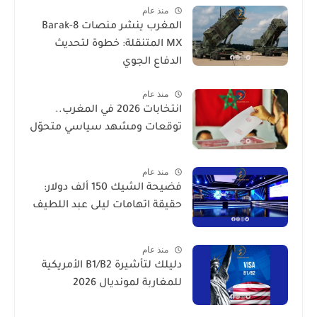
منذ عام
المغرب ينشر منصات Barak-8
MX المتنقلة: خطوة لتحديث
الدفاع الجوي
منذ عام
انتخابات 2026 في المغرب..
توقعات ومشهد سياسي متحوّل
منذ عام
فضيحة الشيك 150 ألف دولار:
حقيقة اتهامات ليلى عبد اللطيف
منذ عام
دليلك لتأشيرة B1/B2 الأمريكية
للمغاربة لمونديال 2026