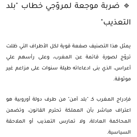
🔹 ضربة موجعة لمروّجي خطاب "بلد
التعذيب"
يمثل هذا التصنيف
صفعة قوية
لكل الأطراف التي ظلت
تروّج لصورة قاتمة عن المغرب، وعلى رأسهم
علي
أعراس
، الذي بنى ادعاءاته طيلة سنوات على مزاعم غير
موثوقة.
فإدراج المغرب كـ
"بلد آمن"
من طرف دولة أوروبية هو
اعتراف مباشر بأن المملكة
تحترم القانون، وتضمن
المحاكمة العادلة، ولا تمارس التعذيب أو الملاحقة
السياسية
.