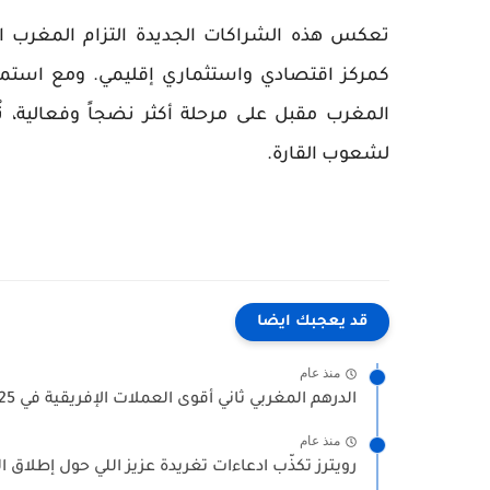
تعكس هذه الشراكات الجديدة التزام المغرب 
كمركز اقتصادي واستثماري إقليمي. ومع استمرار ه
المغرب مقبل على مرحلة أكثر نضجاً وفعالية،
لشعوب القارة.
قد يعجبك ايضا
منذ عام
الدرهم المغربي ثاني أقوى العملات الإفريقية في 2025
منذ عام
رويترز تكذّب ادعاءات تغريدة عزيز اللي حول إطلاق الن