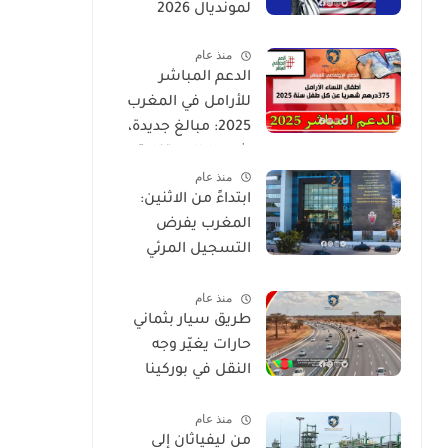
لمونديال 2026
منذ عام
الدعم المباشر
للأرامل في المغرب
2025: مبالغ جديدة،
شروط الاستفادة،
منذ عام
وطريقة التسجيل
ابتداءً من الاثنين:
المغرب يفرض
التسجيل المرئي
لمحاضر الحراسة
منذ عام
طريق سيار بثماني
حارات يغيّر وجه
النقل في بوركينا
فاسو
منذ عام
من ليفياثان إلى