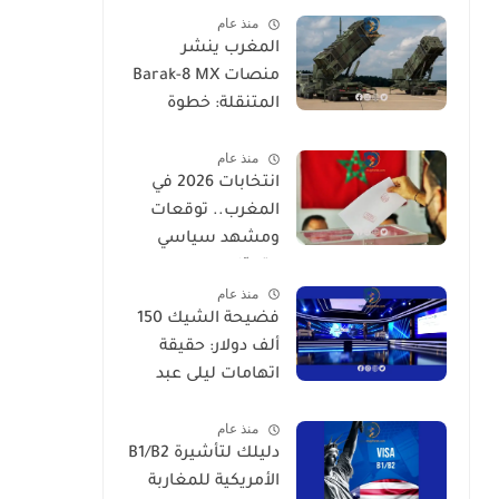
منذ عام
المغرب ينشر
منصات Barak-8 MX
المتنقلة: خطوة
لتحديث الدفاع الجوي
منذ عام
انتخابات 2026 في
المغرب.. توقعات
ومشهد سياسي
متحوّل
منذ عام
فضيحة الشيك 150
ألف دولار: حقيقة
اتهامات ليلى عبد
اللطيف
منذ عام
دليلك لتأشيرة B1/B2
الأمريكية للمغاربة