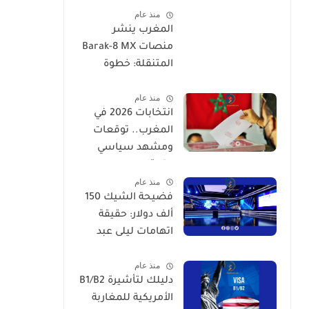
منذ عام
المغرب ينشر
منصات Barak-8 MX
المتنقلة: خطوة
لتحديث الدفاع الجوي
منذ عام
انتخابات 2026 في
المغرب.. توقعات
ومشهد سياسي
متحوّل
منذ عام
فضيحة الشيك 150
ألف دولار: حقيقة
اتهامات ليلى عبد
اللطيف
منذ عام
دليلك لتأشيرة B1/B2
الأمريكية للمغاربة