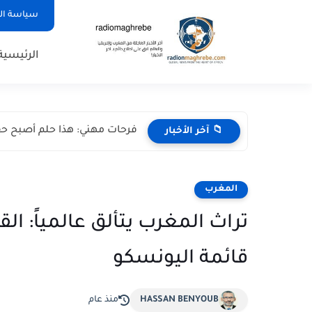
سياسة ا
الرئيسية
فرحات مهني: هذا حلم أصبح حق
📁 آخر الأخبار
المغرب
تراث المغرب يتألق عالمياً: ا
قائمة اليونسكو
HASSAN BENYOUB
منذ عام