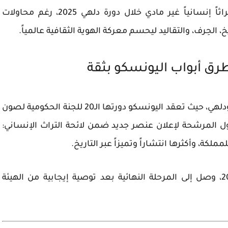
المغربي تراثاً إنسانياً غير مادي خلال دورة دلهي 2025، رغم محاولات
 الحِرف، والتقاليد ليحسم معركة الهوية الثقافية عالمياً.
رق أبواب اليونسكو بثقة
تتجه الأنظار هذا الأسبوع إلى العاصمة الهندية نيودلهي، حيث تعقد اليونسكو دورتها الـ20 للجنة الحكومية لصون
ل المرشحة لإعلان عنصر جديد ضمن لائحة التراث الإنساني:
مملكة، وأكثرها انتشاراً وتميزاً عبر التاريخ.
الملف المغربي، الذي قُدّم رسمياً في أبريل 2025، وصل إلى المرحلة النهائية بعد توصية إيجابية من الهيئة