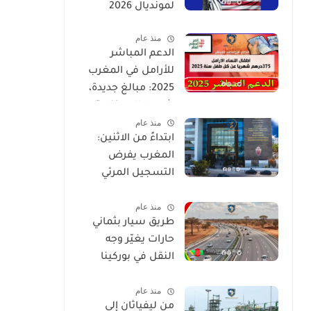
لمونديال 2026
منذ عام
الدعم المباشر
للأرامل في المغرب
2025: مبالغ جديدة،
شروط الاستفادة،
منذ عام
وطريقة التسجيل
ابتداءً من الاثنين:
المغرب يفرض
التسجيل المرئي
لمحاضر الحراسة
منذ عام
طريق سيار بثماني
حارات يغيّر وجه
النقل في بوركينا
فاسو
منذ عام
من ليفياثان إلى