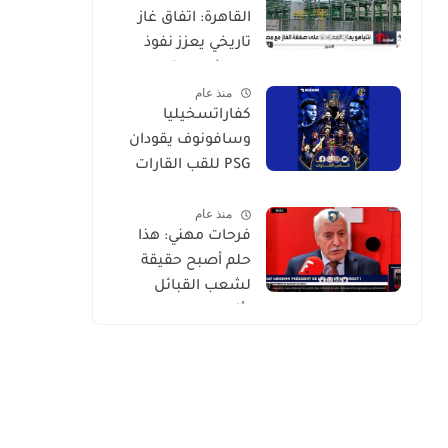
القاهرة: اتفاق غاز
تاريخي يعزز نفوذ
إسرائيل الإقليمي
منذ عام
كفاراتسخيليا
وسافونوف يقودان
PSG للقب القارات
التاريخي
منذ عام
فرحات مهني: هذا
حلم أصبح حقيقة
لشعب القبائل
بأكمله