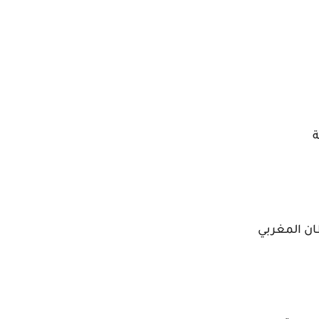
ة
طان المغربي